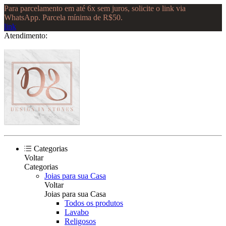
Para parcelamento em até 6x sem juros, solicite o link via
WhatsApp. Parcela mínima de R$50.
link
Atendimento:
Categorias
Voltar
Categorias
Joias para sua Casa
Voltar
Joias para sua Casa
Todos os produtos
Lavabo
Religosos