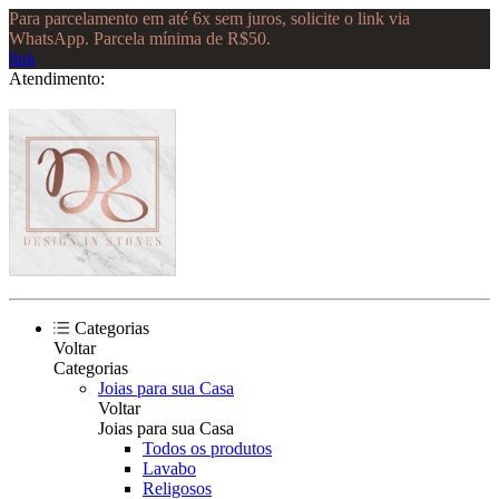
Para parcelamento em até 6x sem juros, solicite o link via
WhatsApp. Parcela mínima de R$50.
link
Atendimento:
Categorias
Voltar
Categorias
Joias para sua Casa
Voltar
Joias para sua Casa
Todos os produtos
Lavabo
Religosos